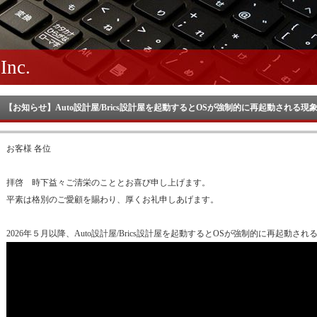
nc.
【お知らせ】Auto設計屋/Brics設計屋を起動するとOSが強制的に再起動される現象につい
お客様 各位
拝啓 時下益々ご清栄のこととお喜び申し上げます。
平素は格別のご愛顧を賜わり、厚くお礼申しあげます。
2026年５月以降、Auto設計屋/Brics設計屋を起動するとOSが強制的に再起動